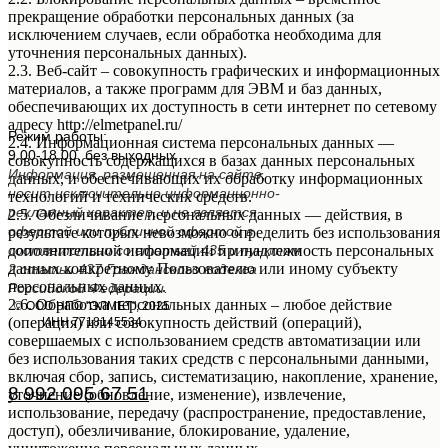
прекращение обработки персональных данных (за
исключением случаев, если обработка необходима для
уточнения персональных данных).
2.3. Веб-сайт – совокупность графических и информационных
материалов, а также программ для ЭВМ и баз данных,
обеспечивающих их доступность в сети интернет по сетевому
адресу http://elmetpanel.ru/
Режим работы:
2.4. Информационная система персональных данных —
9.00-18.00, без выходных
совокупность содержащихся в базах данных персональных
Информация, размещенная на сайте,
данных, и обеспечивающих их обработку информационных
носит исключительно информационно-
технологий и технических средств.
рекламный характер, и не является
2.5. Обезличивание персональных данных — действия, в
офертой или публичной офертой в
результате которых невозможно определить без использования
соответствии со статьей 435 и пунктом
дополнительной информации принадлежность персональных
данных конкретному Пользователю или иному субъекту
2 статьи 437 Гражданского кодекса
персональных данных.
Российской Федерации.
2.6. Обработка персональных данных – любое действие
© ООО НПО "ЭЛМЕТ", 2025
(операция) или совокупность действий (операций),
ИНН 7718145534
совершаемых с использованием средств автоматизации или
ЗАКАЗАТЬ ЗВОНОК
без использования таких средств с персональными данными,
включая сбор, запись, систематизацию, накопление, хранение,
8 992 095 67 51
уточнение (обновление, изменение), извлечение,
использование, передачу (распространение, предоставление,
доступ), обезличивание, блокирование, удаление,