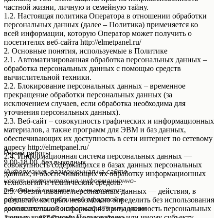
частной жизни, личную и семейную тайну.
1.2. Настоящая политика Оператора в отношении обработки
персональных данных (далее – Политика) применяется ко
всей информации, которую Оператор может получить о
посетителях веб-сайта http://elmetpanel.ru/
2. Основные понятия, используемые в Политике
2.1. Автоматизированная обработка персональных данных –
обработка персональных данных с помощью средств
вычислительной техники.
2.2. Блокирование персональных данных – временное
прекращение обработки персональных данных (за
исключением случаев, если обработка необходима для
уточнения персональных данных).
2.3. Веб-сайт – совокупность графических и информационных
материалов, а также программ для ЭВМ и баз данных,
обеспечивающих их доступность в сети интернет по сетевому
адресу http://elmetpanel.ru/
Режим работы:
2.4. Информационная система персональных данных —
9.00-18.00, без выходных
совокупность содержащихся в базах данных персональных
Информация, размещенная на сайте,
данных, и обеспечивающих их обработку информационных
носит исключительно информационно-
технологий и технических средств.
рекламный характер, и не является
2.5. Обезличивание персональных данных — действия, в
офертой или публичной офертой в
результате которых невозможно определить без использования
соответствии со статьей 435 и пунктом
дополнительной информации принадлежность персональных
данных конкретному Пользователю или иному субъекту
2 статьи 437 Гражданского кодекса