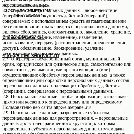
персональных данных.
Российской Федерации.
2.6. Обработка персональных данных – любое действие
© ООО НПО "ЭЛМЕТ", 2025
(операция) или совокупность действий (операций),
ИНН 7718145534
совершаемых с использованием средств автоматизации или
ЗАКАЗАТЬ ЗВОНОК
без использования таких средств с персональными данными,
включая сбор, запись, систематизацию, накопление, хранение,
8 992 095 67 51
уточнение (обновление, изменение), извлечение,
использование, передачу (распространение, предоставление,
доступ), обезличивание, блокирование, удаление,
уничтожение персональных данных.
info@elmet-sendvich.ru
2.7. Оператор – государственный орган, муниципальный
орган, юридическое или физическое лицо, самостоятельно или
совместно с другими лицами организующие и (или)
осуществляющие обработку персональных данных, а также
определяющие цели обработки персональных данных, состав
персональных данных, подлежащих обработке, действия
(операции), совершаемые с персональными данными.
2.8. Персональные данные – любая информация, относящаяся
прямо или косвенно к определенному или определяемому
Пользователю веб-сайта http://elmetpanel.ru/
2.9. Персональные данные, разрешенные субъектом
персональных данных для распространения, – персональные
данные, доступ неограниченного круга лиц к которым
предоставлен субъектом персональных данных путем дачи